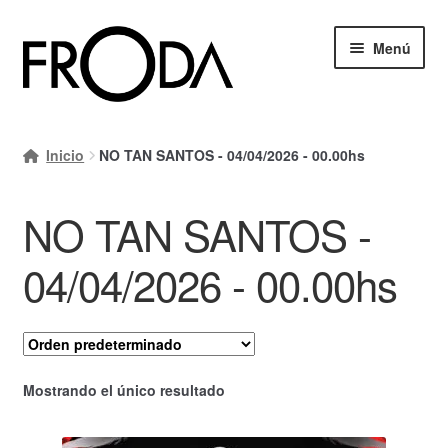
Ir
Ir
Menú
a
al
la
contenido
navegación
Inicio
Inicio
NO TAN SANTOS - 04/04/2026 - 00.00hs
Mi cuenta
NO TAN SANTOS -
Carrito
Finalizar compra
04/04/2026 - 00.00hs
Ayuda Rapida
Mostrando el único resultado